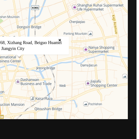
×
768, Xizhang Road, Beiguo Huamei
, Jiangyin City