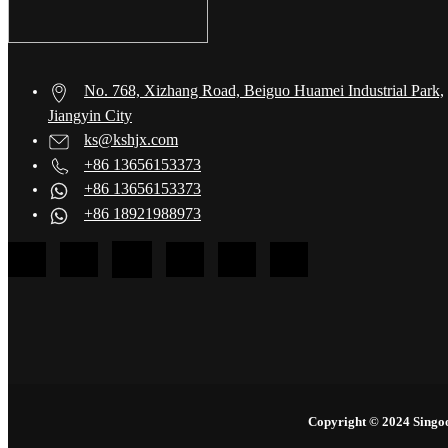
No. 768, Xizhang Road, Beiguo Huamei Industrial Park,
Jiangyin City
ks@kshjx.com
+86 13656153373
+86 13656153373
+86 18921988973
Copyright © 2024 Singo