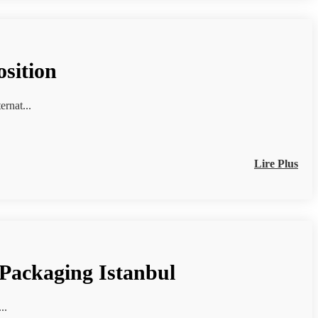
osition
 Lieu: Centre internat...
Lire Plus
a Packaging Istanbul
res ...