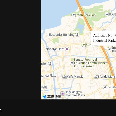
Address : No. 
Industrial Park
© 2024 AutoNavi
- GS(2023)4677号
o